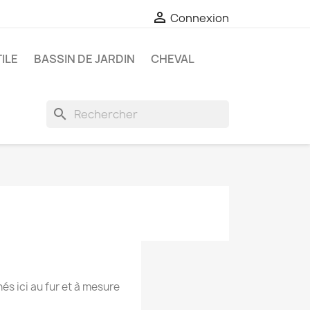

Connexion
ILE
BASSIN DE JARDIN
CHEVAL
search
hés ici au fur et à mesure