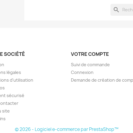
search
E SOCIÉTÉ
VOTRE COMPTE
son
Suivi de commande
ns légales
Connexion
ions d'utilisation
Demande de création de com
pos
nt sécurisé
contacter
u site
ins
© 2026 - Logiciel e-commerce par PrestaShop™