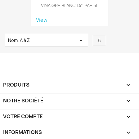
VINAIGRE BLANC 14° PAE 5L
View

Nom, A à Z
6
PRODUITS

NOTRE SOCIÉTÉ

VOTRE COMPTE

INFORMATIONS
keyboard_arrow_down