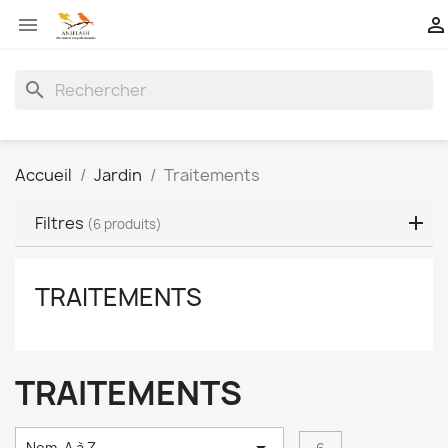


search
Accueil
Jardin
Traitements
Filtres
(6 produits)
TRAITEMENTS
TRAITEMENTS
Nom, A à Z