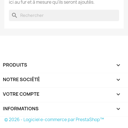
ici au fur et à mesure qu'ils seront ajoutés.
search
PRODUITS

NOTRE SOCIÉTÉ

VOTRE COMPTE

INFORMATIONS
keyboard_arrow_down
© 2026 - Logiciel e-commerce par PrestaShop™