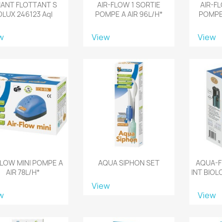
MANT FLOTTANT S
AIR-FLOW 1 SORTIE
AIR-F
OLUX 246123 Aql
POMPE A AIR 96L/H*
POMPE 
w
View
View
FLOW MINI POMPE A
AQUA SIPHON SET
AQUA-F
AIR 78L/H*
INT BIOL
View
w
View