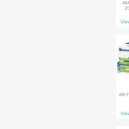
AI
Z
Vie
AIR-
Vie