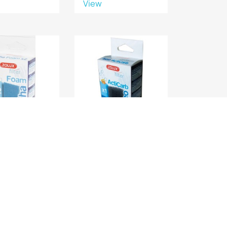
View
CHE FOAM WIHA
CARTOUCHE ISEO
X2
ACTICARB
View