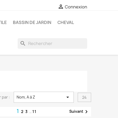

Connexion
ILE
BASSIN DE JARDIN
CHEVAL
search

r par :
Nom, A à Z
24
1

Suivant
2
3
…
11