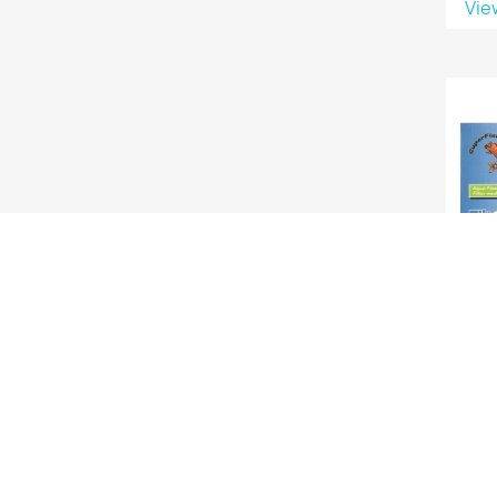
Vie
CA
F
Vie