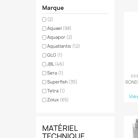
Marque
(2)
Aquael
(98)
Aquapor
(2)
Aquatlantis
(12)
GLO
(1)
JBL
(46)
Sera
(1)
!!!
Superfish
(35)
RONDE
Tetra
(1)
Vie
Zolux
(65)
MATÉRIEL
TECHNIQUE