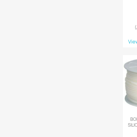
(
Vie
BO
SIL