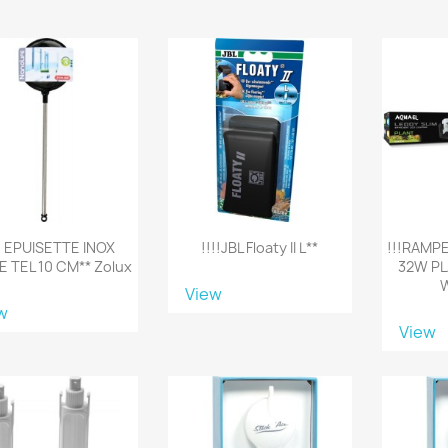
!! EPUISETTE INOX
!!!!JBL Floaty II L**
!!!RAMPE
 TEL 10 CM** Zolux
32W P
W
View
w
View