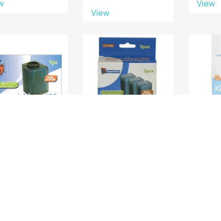
w
View
View
RTOUCHE AQUA-
CARTOUCHE AQUA-
CARTOU
LOW 400 (1PC)**
FLOW 50 (3PCS)**
w
View
View