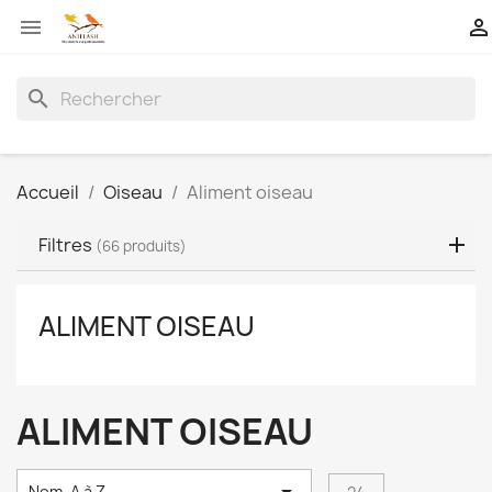


search
Accueil
Oiseau
Aliment oiseau
Filtres
(66 produits)
ALIMENT OISEAU
ALIMENT OISEAU
Nom, A à Z