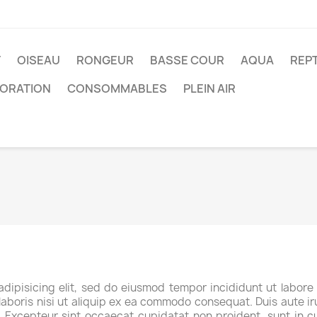
T
OISEAU
RONGEUR
BASSE COUR
AQUA
REPT
ORATION
CONSOMMABLES
PLEIN AIR
adipisicing elit, sed do eiusmod tempor incididunt ut labore
aboris nisi ut aliquip ex ea commodo consequat. Duis aute iru
r. Excepteur sint occaecat cupidatat non proident, sunt in cu