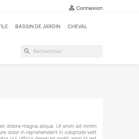

Connexion
ILE
BASSIN DE JARDIN
CHEVAL
search
 et dolore magna aliqua. Ut enim ad minim
re dolor in reprehenderit in voluptate velit
lpa qui officia deserunt mollit anim id est