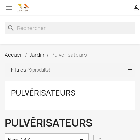


search
Accueil
Jardin
Pulvérisateurs
Filtres
(9 produits)
PULVÉRISATEURS
PULVÉRISATEURS
Nom, A à Z