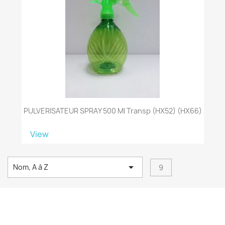
PULVERISATEUR SPRAY 500 Ml Transp (HX52) (HX66)
View

Nom, A à Z
9