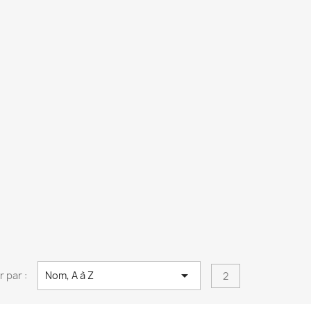

r par :
Nom, A à Z
2