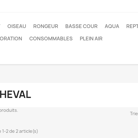
T
OISEAU
RONGEUR
BASSE COUR
AQUA
REPT
ORATION
CONSOMMABLES
PLEIN AIR
HEVAL
2 produits.
Trie
 1-2 de 2 article(s)