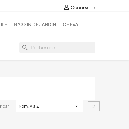

Connexion
ILE
BASSIN DE JARDIN
CHEVAL
search

r par :
Nom, A à Z
2