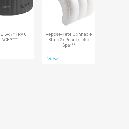
ITE SPA XTRA 6
Repose-Tête Gonflable
LACES***
Blanc 2x Pour Infinite
Spa***
View