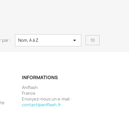

r par :
Nom, A à Z
10
INFORMATIONS
Aniflash
France
Envoyez-nous un e-mail :
pte
contact@aniflash.fr