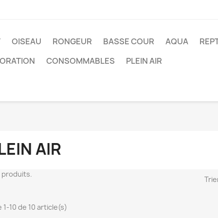
T
OISEAU
RONGEUR
BASSE COUR
AQUA
REPT
ORATION
CONSOMMABLES
PLEIN AIR
LEIN AIR
10 produits.
Trie
 1-10 de 10 article(s)