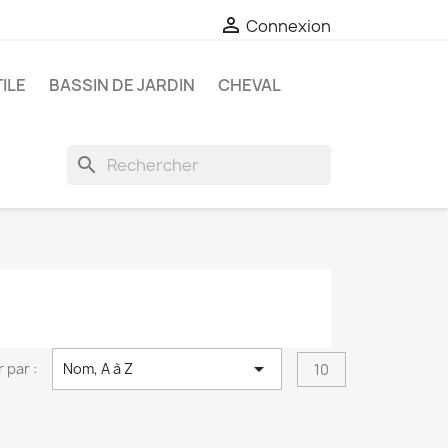

Connexion
ILE
BASSIN DE JARDIN
CHEVAL
search

r par :
Nom, A à Z
10