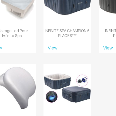
lairage Led Pour
INFINITE SPA CHAMPION 6
INFIN
Infinite Spa
PLACES***
P
w
View
View