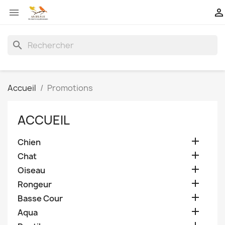


search
Accueil
Promotions
ACCUEIL

Chien

Chat

Oiseau

Rongeur

Basse Cour

Aqua