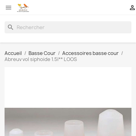


search
Accueil
Basse Cour
Accessoires basse cour
Abreuv vol siphoide 1.5l** LOOS