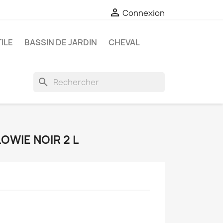

Connexion
ILE
BASSIN DE JARDIN
CHEVAL
search
OWIE NOIR 2 L