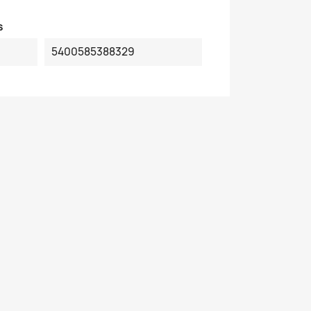
s
5400585388329