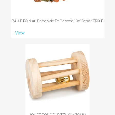
BALLE FOIN Au Peponide Et Carotte 10x18cm** TRIXIE
View
JOUET RONGEUR TZUKI M 7CM**