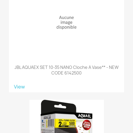
JBL AQUAEX SET 10-35 NANO Cloche A Vase** - NEW
CODE 6142500
View