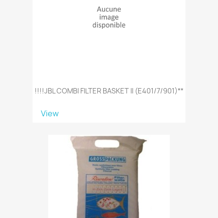
!!!!JBL COMBI FILTER BASKET II (e401/7/901)**
View