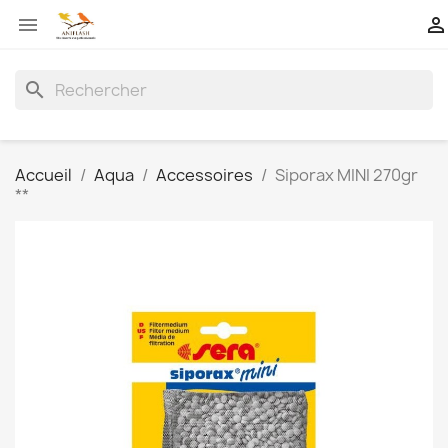


search
Accueil
Aqua
Accessoires
Siporax MINI 270gr
**