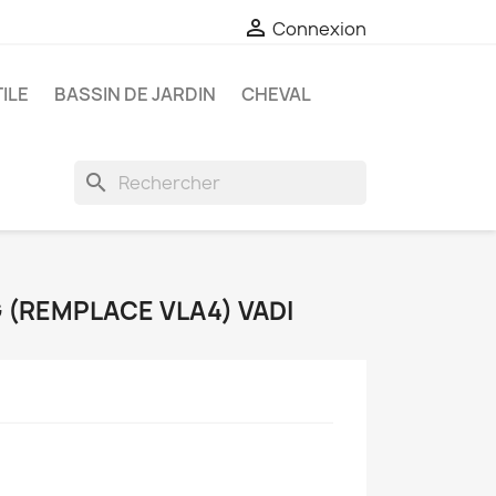

Connexion
ILE
BASSIN DE JARDIN
CHEVAL
search
G (REMPLACE VLA4) VADI