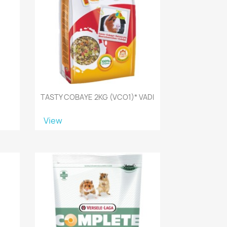
TASTY COBAYE 2KG (VCO1)* VADI
View