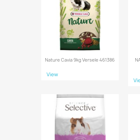
Nature Cavia 9kg Versele 461386
NA
View
Vi