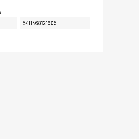
s
5411468121605