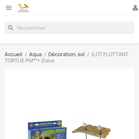


search
Accueil
Aqua
Décoration, sol
ILOT FLOTTANT
TORTUE PM**+ Zolux