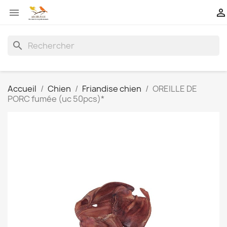


search
Accueil
Chien
Friandise chien
OREILLE DE
PORC fumée (uc 50pcs)*