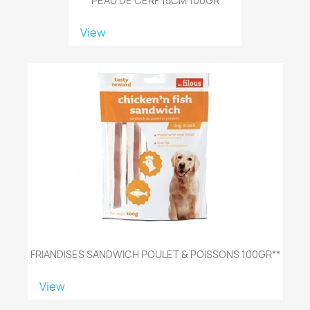
PEAU DE CERF 15CM 100GR
View
FRIANDISES SANDWICH POULET & POISSONS 100GR**
View