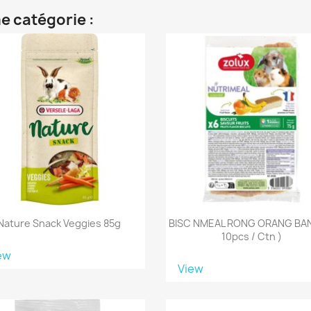
e catégorie :
Nature Snack Veggies 85g
BISC NMEAL RONG ORANG BAN
10pcs / Ctn )
ew
View