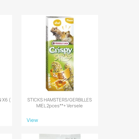
 X6 (
STICKS HAMSTERS/GERBILLES
MIEL 2pces**+ Versele
View