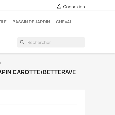

Connexion
ILE
BASSIN DE JARDIN
CHEVAL
search
x
APIN CAROTTE/BETTERAVE