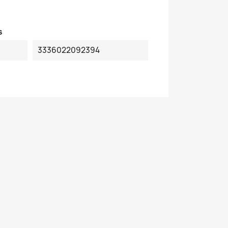
s
3336022092394