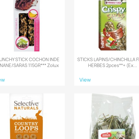
UNCHY STICK COCHON INDE
STICKS LAPINS/CHINCHILLA F
NANE/SARAS 115GR*** Zolux
HERBES 2pces**+ (ex...
ew
View