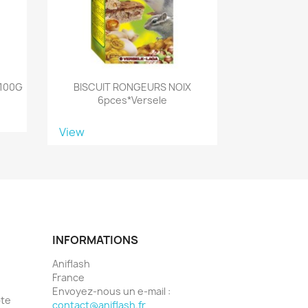
 100G
BISCUIT RONGEURS NOIX
6pces*versele
View
INFORMATIONS
Aniflash
France
Envoyez-nous un e-mail :
pte
contact@aniflash.fr