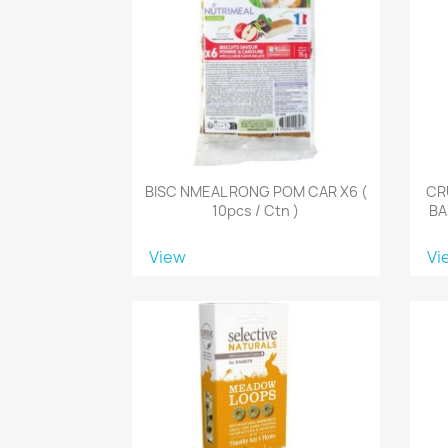
BISC NMEAL RONG POM CAR X6 (
CR
10pcs / Ctn )
BA
View
Vi