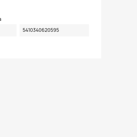
s
5410340620595