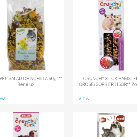
ER SALAD CHINCHILLA 50gr**
CRUNCHY STICK HAMSTE
Benelux
GROSE/SORBIER 115GR** Zo
ew
View