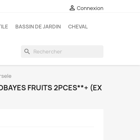

Connexion
ILE
BASSIN DE JARDIN
CHEVAL
search
rsele
COBAYES FRUITS 2PCES**+ (EX