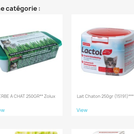
e catégorie :
ERBE A CHAT 250GR** Zolux
Lait Chaton 250gr (15191)***
ew
View