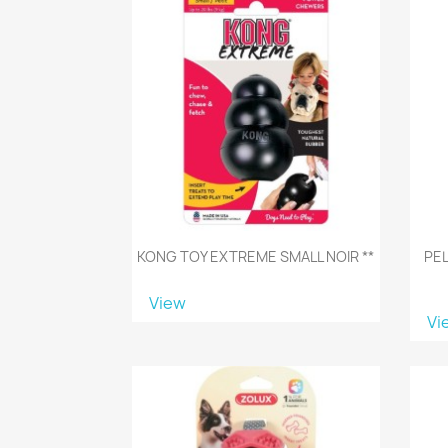
KONG TOY EXTREME SMALL NOIR **
PE
View
Vi