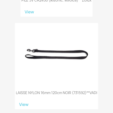
PILE 3V CR2450 (ikisonic. Ikivoice)** Zolux
View
LAISSE NYLON 16mm 120cm NOIR (731592)**VADI
View