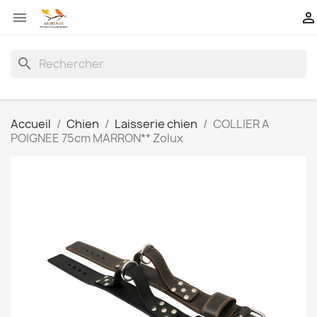


search
Accueil
Chien
Laisserie chien
COLLIER A
POIGNEE 75cm MARRON** Zolux