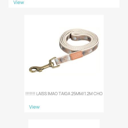
View
!!!!!!! LAISS IMAO TAIGA 25MM/1.2M CHO
View