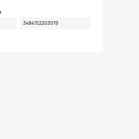
s
3484152203019