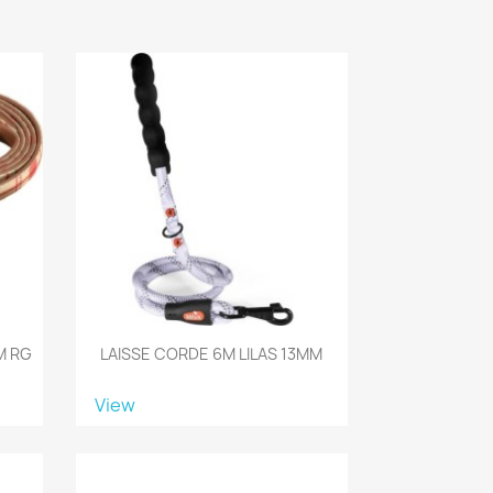
M RG
LAISSE CORDE 6M LILAS 13MM
View