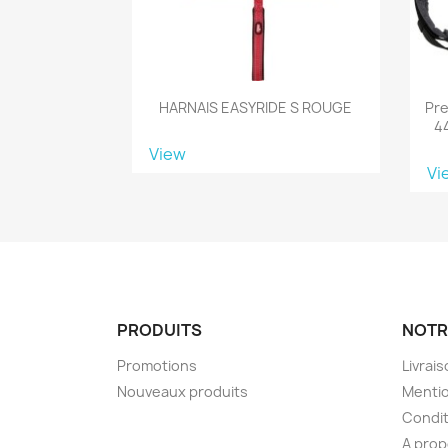
HARNAIS EASYRIDE S ROUGE
Pre
44
View
Vi
PRODUITS
NOTR
Promotions
Livrai
Nouveaux produits
Mentio
Condit
A pro