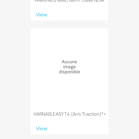
HARN REG IMAO MAYF 15MM NOIR
View
HARNAIS EASY T4 (anti Traction)*+
View