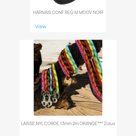
HARNAIS CONF REG M MOOV NOIR
View
LAISSE NYL CORDE 13mm 2m ORANGE*** Zolux