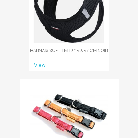
HARNAIS SOFT TM 12 * 42/47 CM NOIR
View