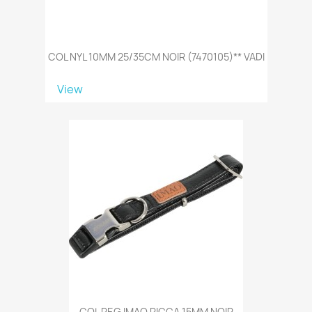
COL NYL 10MM 25/35CM NOIR (7470105)** VADI
View
COL REG IMAO PICCA 15MM NOIR