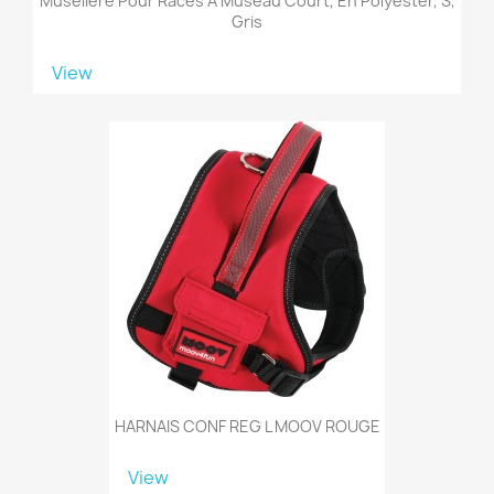
Muselière Pour Races À Museau Court, En Polyester, S,
Gris
View
HARNAIS CONF REG L MOOV ROUGE
View