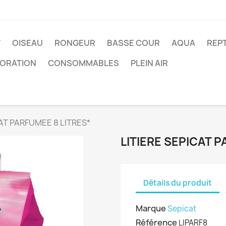
T
OISEAU
RONGEUR
BASSE COUR
AQUA
REPT
ORATION
CONSOMMABLES
PLEIN AIR
CAT PARFUMEE 8 LITRES*
LITIERE SEPICAT P
Détails du produit
Marque
Sepicat
Référence
LIPARF8