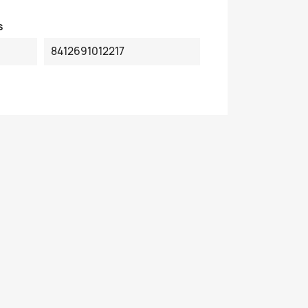
s
8412691012217