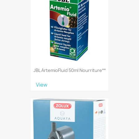
JBL ArtemioFluid 50ml Nourriture**
View