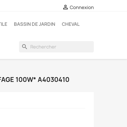

Connexion
ILE
BASSIN DE JARDIN
CHEVAL
search
FAGE 100W* A4030410