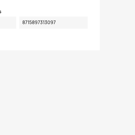
s
8715897313097