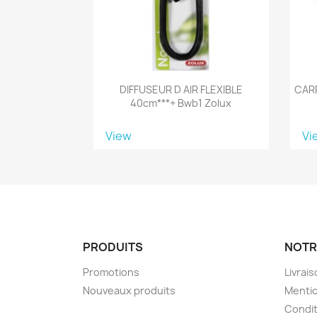
DIFFUSEUR D AIR FLEXIBLE
CAR
40cm***+ Bwb1 Zolux
View
Vi
PRODUITS
NOTR
Promotions
Livrai
Nouveaux produits
Mentio
Condit