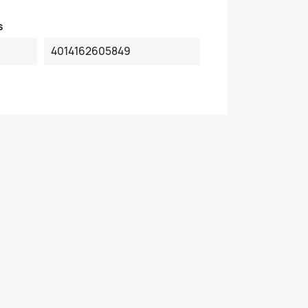
s
4014162605849