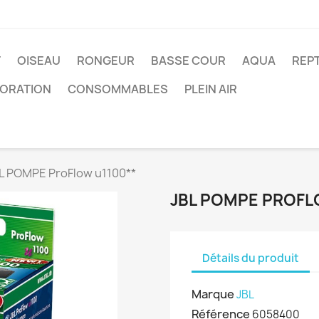
T
OISEAU
RONGEUR
BASSE COUR
AQUA
REPT
ORATION
CONSOMMABLES
PLEIN AIR
L POMPE ProFlow u1100**
JBL POMPE PROFL
Détails du produit
Marque
JBL
Référence
6058400