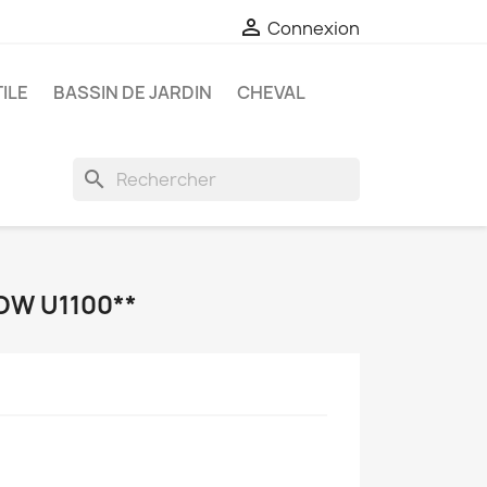

Connexion
ILE
BASSIN DE JARDIN
CHEVAL
search
OW U1100**