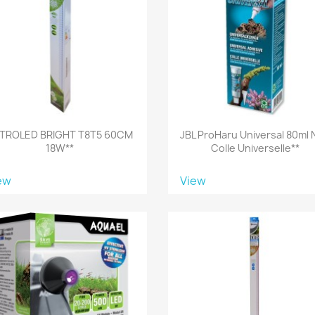
TROLED BRIGHT T8T5 60CM
JBL ProHaru Universal 80ml 
18W**
Colle Universelle**
ew
View