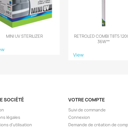
MINI UV STERILIZER
RETROLED COMBI T8T5 12
36W**
ew
View
E SOCIÉTÉ
VOTRE COMPTE
son
Suivi de commande
ns légales
Connexion
ions d'utilisation
Demande de création de com