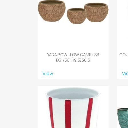
YARA BOWL LOW CAMEL S3
COUP
D31/56H19.5/36.5
View
Vi