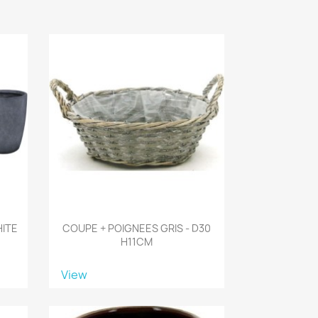
HITE
COUPE + POIGNEES GRIS - D30
H11CM
View