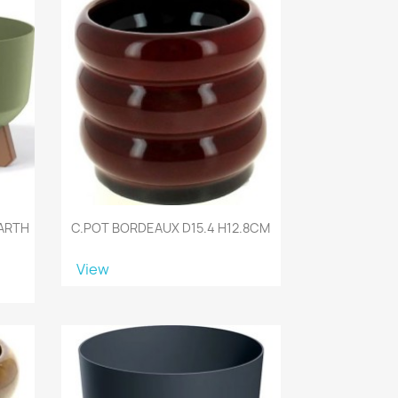
EARTH
C.POT BORDEAUX D15.4 H12.8CM
View