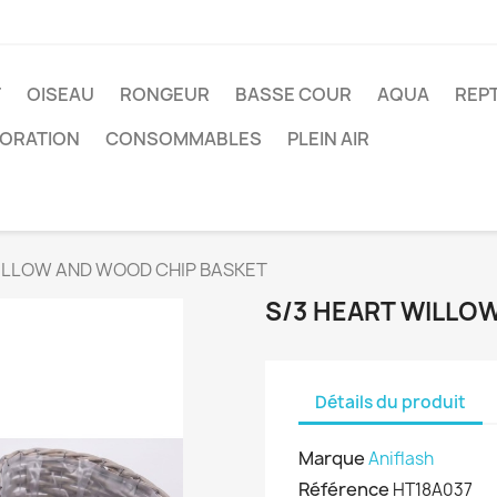
T
OISEAU
RONGEUR
BASSE COUR
AQUA
REPT
ORATION
CONSOMMABLES
PLEIN AIR
ILLOW AND WOOD CHIP BASKET
S/3 HEART WILLO
Détails du produit
Marque
Aniflash
Référence
HT18A037