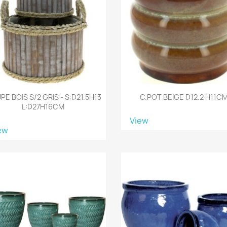
E BOIS S/2 GRIS - S:D21.5H13
C.POT BEIGE D12.2 H11C
L:D27H16CM
View
ew