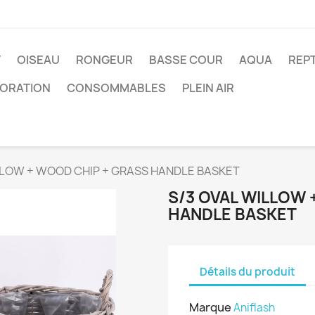
T
OISEAU
RONGEUR
BASSE COUR
AQUA
REPT
ORATION
CONSOMMABLES
PLEIN AIR
LLOW + WOOD CHIP + GRASS HANDLE BASKET
S/3 OVAL WILLOW 
HANDLE BASKET
Détails du produit
Marque
Aniflash