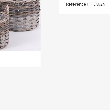
Référence
HT18A024