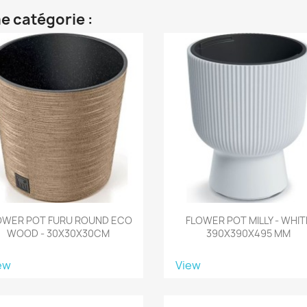
e catégorie :
OWER POT FURU ROUND ECO
FLOWER POT MILLY - WHIT
WOOD - 30X30X30CM
390X390X495 MM
ew
View