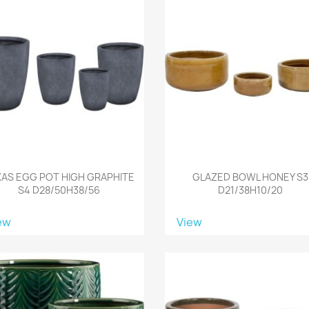
AS EGG POT HIGH GRAPHITE
GLAZED BOWL HONEY S3
S4 D28/50H38/56
D21/38H10/20
ew
View