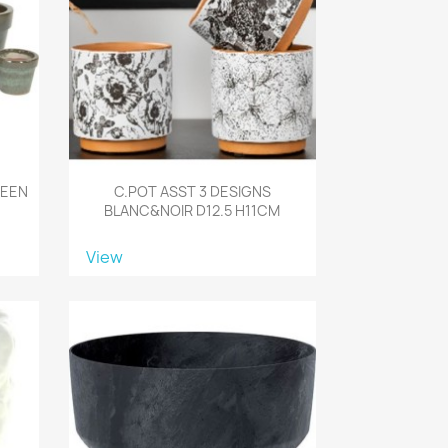
REEN
C.POT ASST 3 DESIGNS
BLANC&NOIR D12.5 H11CM
View