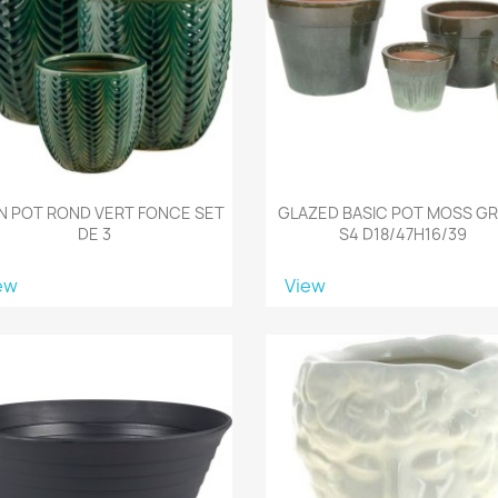
N POT ROND VERT FONCE SET
GLAZED BASIC POT MOSS G
DE 3
S4 D18/47H16/39
ew
View