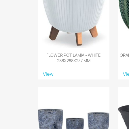
FLOWER POT LAMIA - WHITE
ORA
288X288X237 MM
View
Vi