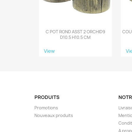
C POT ROND ASST 2 ORCHID9
COUP
D10.5 H10.5 CM
View
Vi
PRODUITS
NOTR
Promotions
Livrai
Nouveaux produits
Mentio
Condit
A pro