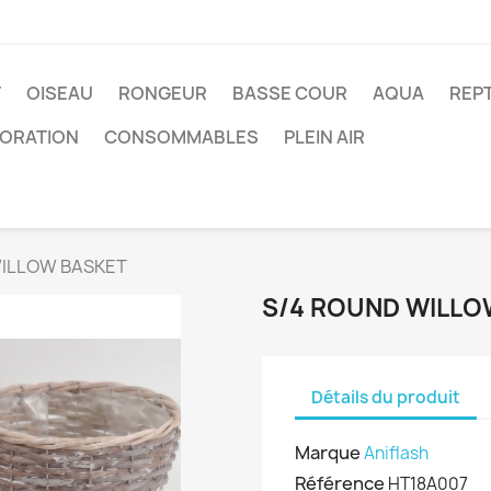
T
OISEAU
RONGEUR
BASSE COUR
AQUA
REPT
ORATION
CONSOMMABLES
PLEIN AIR
WILLOW BASKET
S/4 ROUND WILLO
Détails du produit
Marque
Aniflash
Référence
HT18A007