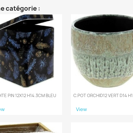
e catégorie :
ITE PIN 12X12 H14.3CM BLEU
C.POT ORCHID12 VERT D14 H
ew
View