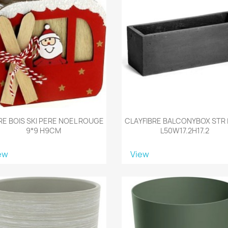
E BOIS SKI PERE NOEL ROUGE
CLAYFIBRE BALCONYBOX STR
9*9 H9CM
L50W17.2H17.2
ew
View