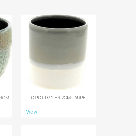
13CM
C.POT D7.2 H6.2CM TAUPE
View