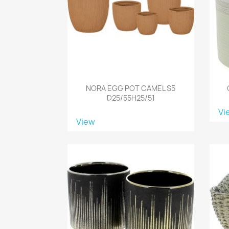
NORA EGG POT CAMEL S5
D25/55H25/51
Vi
View