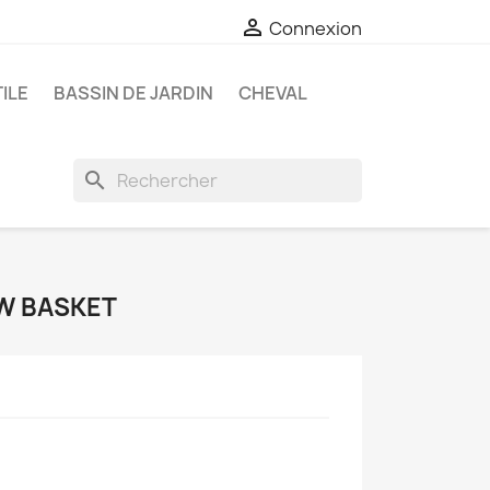

Connexion
ILE
BASSIN DE JARDIN
CHEVAL
search
W BASKET