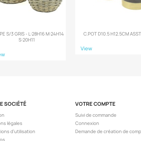
E S/3 GRIS - L:28H16 M:24H14
C.POT D10.5 H12.5CM ASST
S:20H11
View
ew
E SOCIÉTÉ
VOTRE COMPTE
son
Suivi de commande
ns légales
Connexion
ions d'utilisation
Demande de création de com
pos