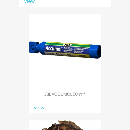
View
JBL ACCLIMOL 50ml**
View