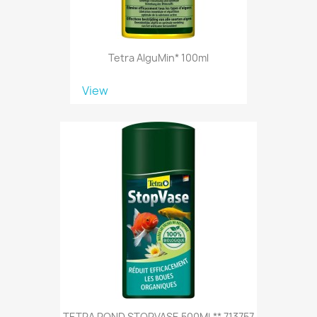
Tetra AlguMin* 100ml
View
TETRA POND STOPVASE 500ML** 713757