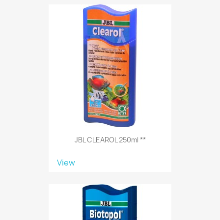
JBL CLEAROL 250ml **
View