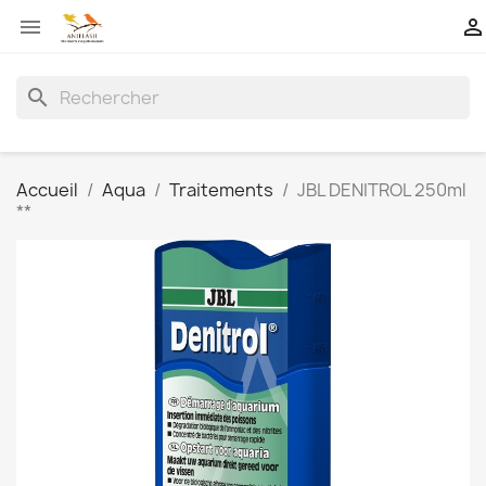


search
Accueil
Aqua
Traitements
JBL DENITROL 250ml
**