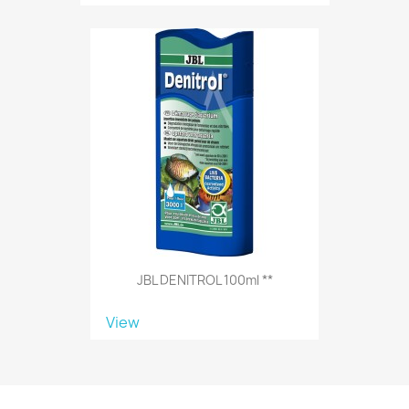
JBL DENITROL 100ml **
View