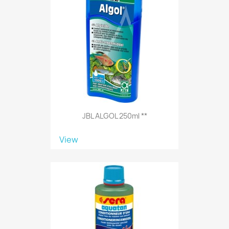
JBL ALGOL 250ml **
View