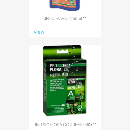
JBL CLEAROL 250ml **
View
JBL PROFLORA CO2 REFILL BIO **