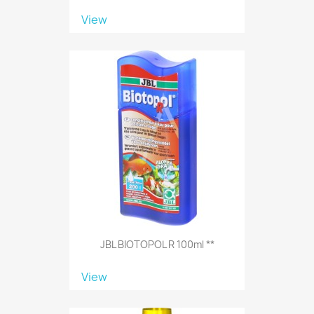
View
JBL BIOTOPOL R 100ml **
View