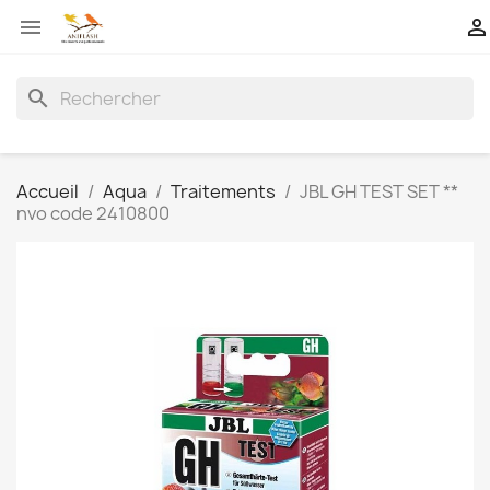


search
Accueil
Aqua
Traitements
JBL GH TEST SET **
nvo code 2410800