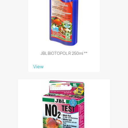
JBL BIOTOPOL R 250ml **
View