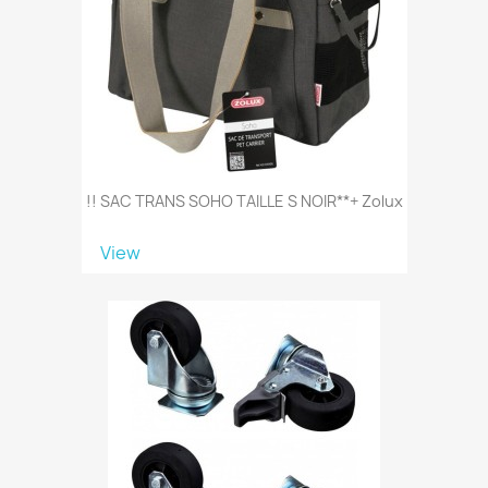
!! SAC TRANS SOHO TAILLE S NOIR**+ Zolux
View