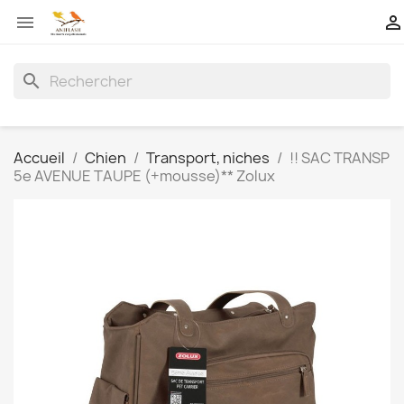


search
Accueil
Chien
Transport, niches
!! SAC TRANSP
5e AVENUE TAUPE (+mousse)** Zolux