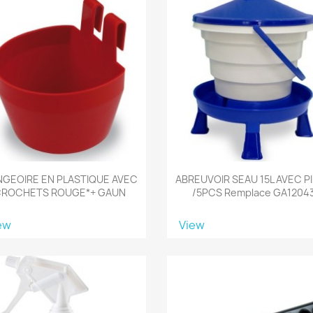
GEOIRE EN PLASTIQUE AVEC
ABREUVOIR SEAU 15L AVEC P
ROCHETS ROUGE*+ GAUN
/5PCS Remplace GA1204
ew
View