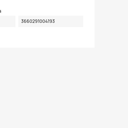
s
3660291004193