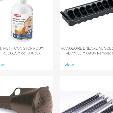
DIMETHICON STOP POUX
MANGEOIRE LINEAIRE AU SOL
ROUGES**icc 1000307
RECYCLE ** GAUN Remplace
ew
View