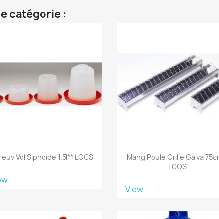
e catégorie :
reuv Vol Siphoide 1.5l** LOOS
Mang Poule Grille Galva 75c
LOOS
ew
View