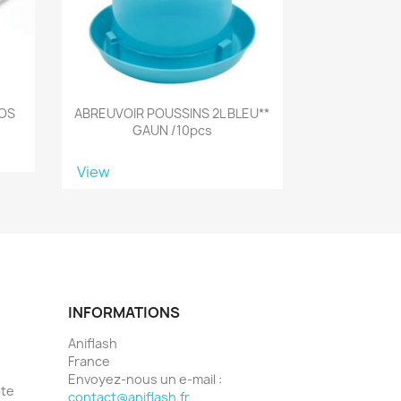
OOS
ABREUVOIR POUSSINS 2L BLEU**
GAUN /10pcs
View
INFORMATIONS
Aniflash
France
Envoyez-nous un e-mail :
pte
contact@aniflash.fr