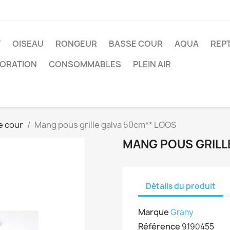
T
OISEAU
RONGEUR
BASSE COUR
AQUA
REPT
ORATION
CONSOMMABLES
PLEIN AIR
e cour
Mang pous grille galva 50cm** LOOS
MANG POUS GRILL
Détails du produit
Marque
Grany
Référence
9190455