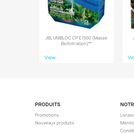
JBL UNIBLOC CP E1500 (masse
Biofoltration)**
View
Vi
PRODUITS
NOTR
Promotions
Livrai
Nouveaux produits
Mentio
Condit