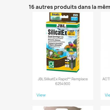
16 autres produits dans la mêm
JBL SilikatEx Rapid** Remplace
ACTI
6254900
View
Vi