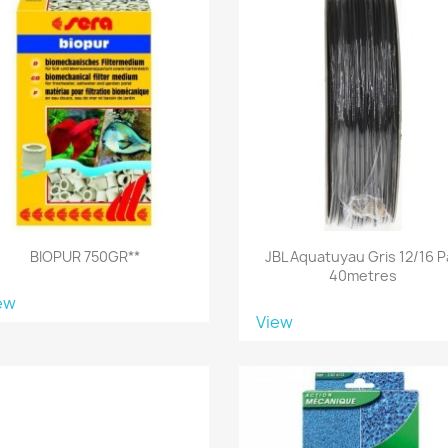
BIOPUR 750GR**
JBL Aquatuyau Gris 12/16 P
40metres
ew
View