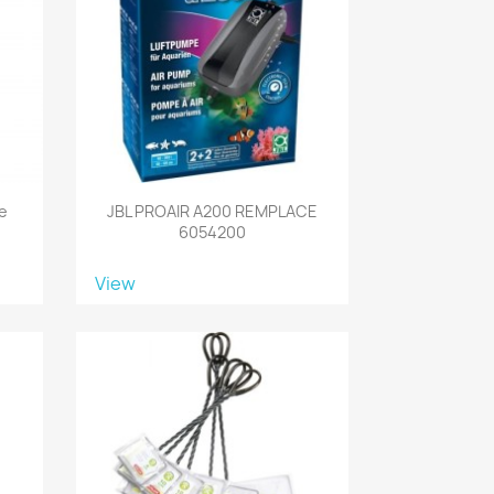
e
JBL PROAIR A200 REMPLACE
6054200
View