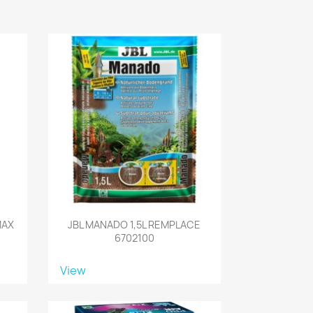
MAX
JBL MANADO 1,5L REMPLACE
6702100
View