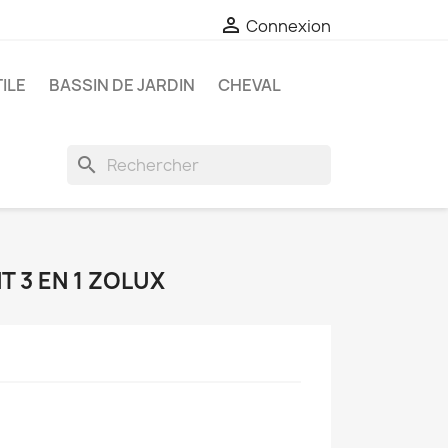

Connexion
ILE
BASSIN DE JARDIN
CHEVAL
search
 3 EN 1 ZOLUX