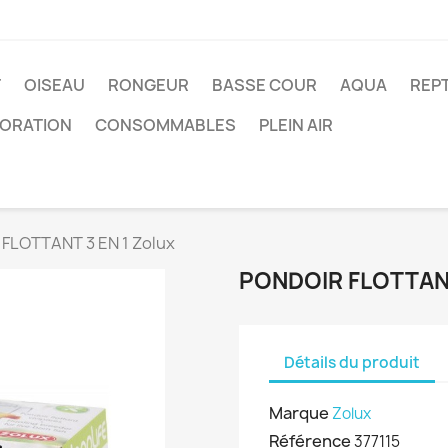
T
OISEAU
RONGEUR
BASSE COUR
AQUA
REPT
ORATION
CONSOMMABLES
PLEIN AIR
FLOTTANT 3 EN 1 Zolux
PONDOIR FLOTTANT
Détails du produit
Marque
Zolux
Référence
377115