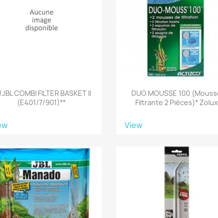
!!JBL COMBI FILTER BASKET II
DUO MOUSSE 100 (Mouss
(e401/7/901)**
Filtrante 2 Pièces)* Zolux
ew
View