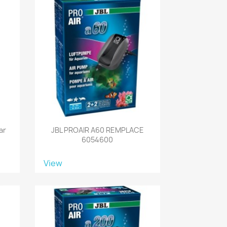
ar
JBL PROAIR A60 REMPLACE
6054600
View