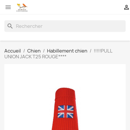


search
Accueil
Chien
Habillement chien
!!!!!PULL
UNION JACK T25 ROUGE****