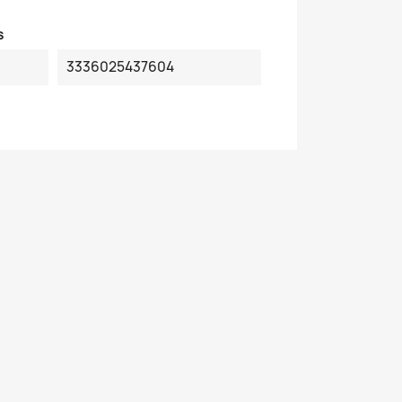
s
3336025437604