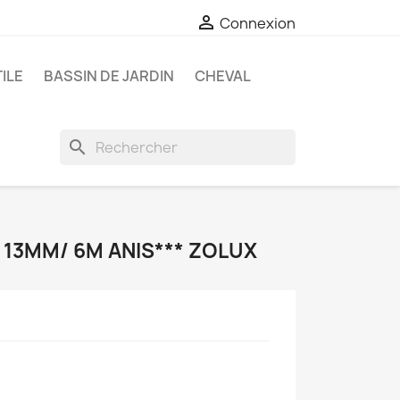

Connexion
ILE
BASSIN DE JARDIN
CHEVAL
search
 13MM/ 6M ANIS*** ZOLUX