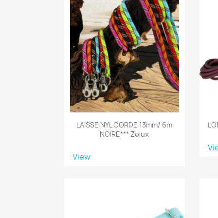
LAISSE NYL CORDE 13mm/ 6m
LO
NOIRE*** Zolux
Vi
View