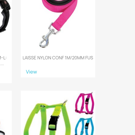
M–L:
LAISSE NYLON CONF 1M/20MM FUS
..
View