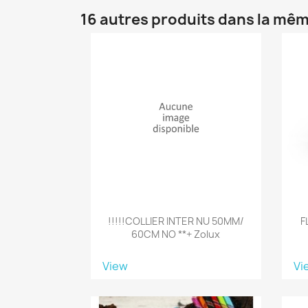
16 autres produits dans la mêm
!!!!!COLLIER INTER NU 50MM/
F
60CM NO **+ Zolux
View
Vi