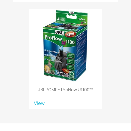
JBL POMPE ProFlow U1100**
View