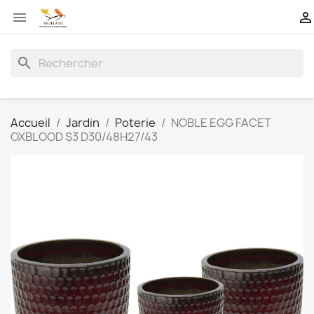


search
Accueil
Jardin
Poterie
NOBLE EGG FACET
OXBLOOD S3 D30/48H27/43