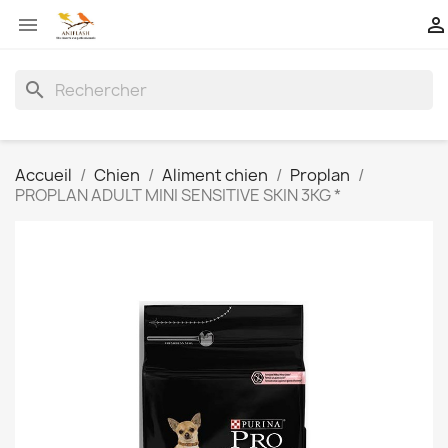


search
Accueil
Chien
Aliment chien
Proplan
PROPLAN ADULT MINI SENSITIVE SKIN 3KG *