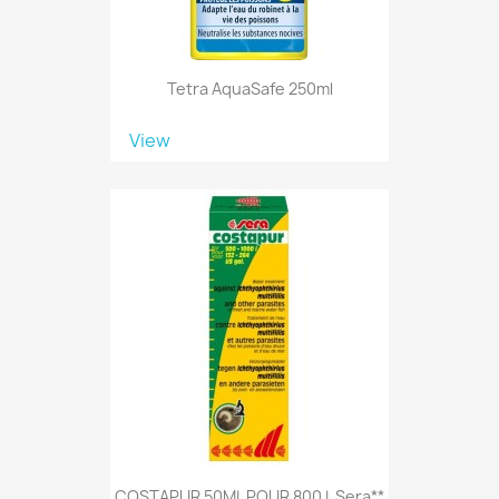
Tetra AquaSafe 250ml
View
COSTAPUR 50ML POUR 800 L Sera**