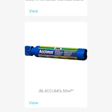
View
JBL ACCLIMOL 50ml**
View