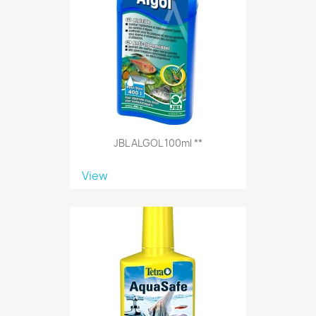
JBL ALGOL 100ml **
View