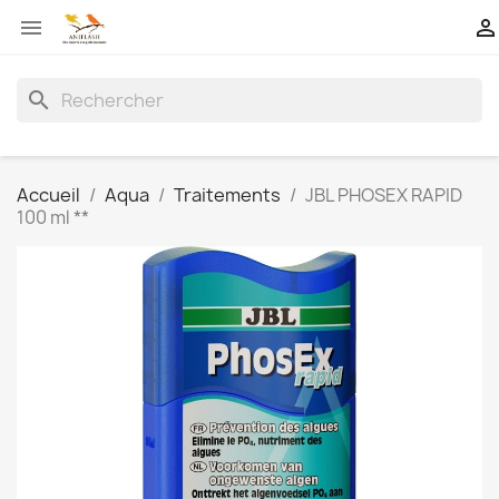


search
Accueil
Aqua
Traitements
JBL PHOSEX RAPID
100 ml **