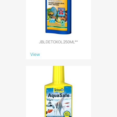
JBL DETOXOL 250ML**
View