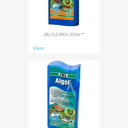
JBL CLEAROL 100ml **
View