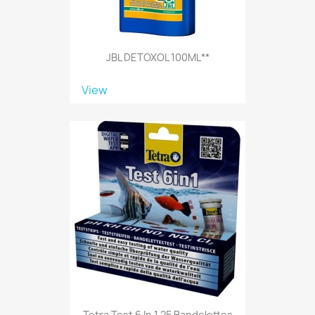
JBL DETOXOL 100ML**
View
Tetra Test 6 In 1 25 Bandelettes