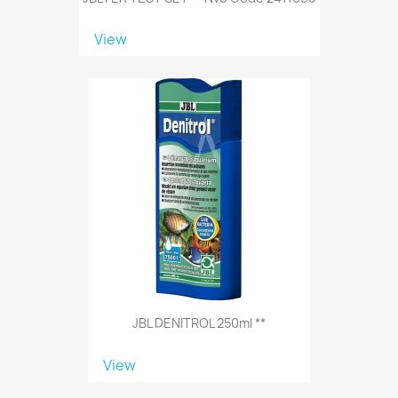
View
JBL DENITROL 250ml **
View