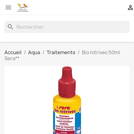


search
Accueil
Aqua
Traitements
Bio nitrivec 50ml
Sera**