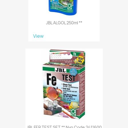
JBL ALGOL 250ml **
View
JBL FER TEST SET ** Nvo Code 2411600